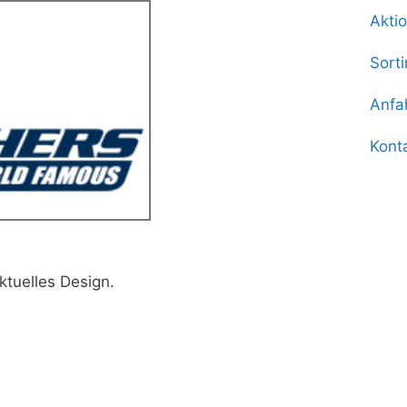
Akti
Sort
Anfa
Kont
tuelles Design.