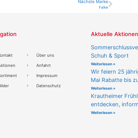
Nächste Marke
Falke
gation
Aktuelle Aktione
Sommerschlussver
Schuh & Sport
Kontakt
Über uns
Weiterlesen »
Aktionen
Anfahrt
Wir feiern 25 jähr
Sortiment
Impressum
Mai Rabatte bis z
ilder
Datenschutz
Weiterlesen »
Krautheimer Frühl
entdecken, infor
Weiterlesen »