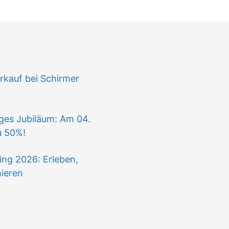
n
kauf bei Schirmer
iges Jubiläum: Am 04.
u 50%!
ing 2026: Erleben,
mieren