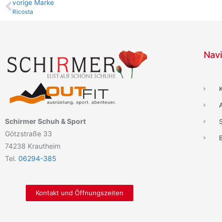
vo­ri­ge Marke
Ricosta
Navi
Schirmer Schuh & Sport
Götzstraße 33
B
74238 Krautheim
Tel.
06294-385
Kontakt und Öffnungszeiten