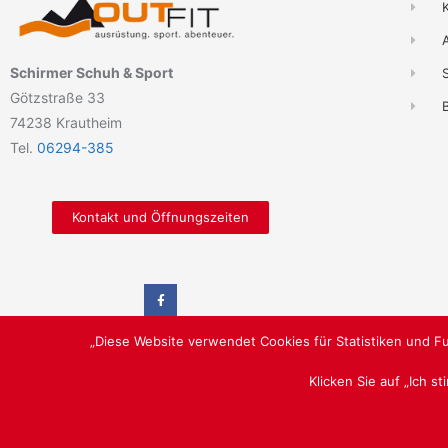
Schirmer Schuh & Sport
Götzstraße 33
B
74238 Krautheim
Tel.
06294-385
Kontakt und Öffnungszeiten
„Diese Website verwendet Cookies für Statistiken und Fu
Klicken Sie auf „Ich s
LUST AUF SCHÖNE SCHUHE / OUTFIT AUSRÜSTUNG, SPORT, AB