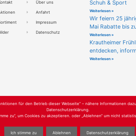
Schuh & Sport
Kontakt
Über uns
Weiterlesen »
Aktionen
Anfahrt
Wir feiern 25 jähr
Sortiment
Impressum
Mai Rabatte bis z
ilder
Datenschutz
Weiterlesen »
Krautheimer Frühl
entdecken, infor
Weiterlesen »
nktionen für den Betrieb dieser Webseite“ – nähere Informationen dazu
Datenschutzerklärung.
timme zu“, um Cookies zu akzeptieren. oder „Ablehnen“ um nicht statist
ENTEUER
WEBGESTALTUNG
WWW.SABU-VE
Ich stimme zu
Ablehnen
Datenschutzerklärung