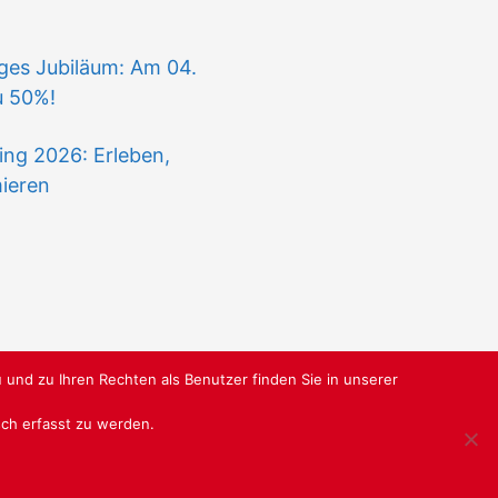
iges Jubiläum: Am 04.
u 50%!
ing 2026: Erleben,
mieren
 und zu Ihren Rechten als Benutzer finden Sie in unserer
isch erfasst zu werden.
RBUNDGRUPPE.DE
@ SABU GMBH